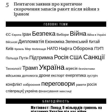
Пентагон заявив про критичне
скорочення запасів ракет після війни з
Іраном
ГОЛОВНІ ТЕМИ
Безпека
Війна
Іран
ЄС
Вибори
Європа
Війна в Україні
Дипломатія
Економіка
Зеленський
Китай
Військові
Оборона
НАТО
ПУП
Нафта
Київ
Кремль
Мир
Мобілізація
Санкції
Росія
США
Підтримка
Путін
Польща
Україна
Трамп
агресія
Технології
безпілотники
енергетика
дрони
експорт
військова допомога
зустріч
переговори
конфлікт
росія
озброєння
ракети
україна
співпраця]
фінансування
інвестиції
БЛАГОДІЙНІСТЬ
Метінвест: Понад 9 мільярдів гривень на
підтримку України під час війни