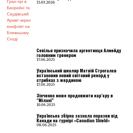
15.03.2026
Севілья призначила аргентинця Алмейду
головним тренером
17.06.2025
Український школяр Матвій Строгалєв
встановив новий світовий рекорд у
стрибках з жердиною
17.06.2025
Зінченко може продовжити кар’єру в
“Мілані”
10.06.2025
Українська збірна зазнала поразки від
Канади на турнірі «Canadian Shield»
08.06.2025