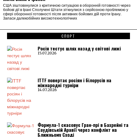
США зіштовхнулися з критичною ситуацією в оборонній готовності через
бойові дії в Ірані Сполучені Штати зіткнулися з серйозною проблемою у
сфері оборонної готовності після активних бойових дій проти Ірану.
Запаси далекобійних високотехнологічних
СПОРТ
Росія тестує шлях назад у світові лижі
15.07.2026
ITTF повертає росіян і білорусів на
міжнародні турніри
14.07.2026
Формула-1 скасовує Гран-прі в Бахрейні та
Саудівській Аравії через конфлікт на
Ближньому Сході