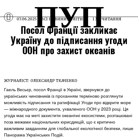
ПУП
07.06.2025
ВСІ НОВИНИ
·
ПОЛІТИКА
1 ХВ ЧИТАННЯ
Посол Франції закликає
Україну до підписання угоди
ООН про захист океанів
ЖУРНАЛІСТ:
ОЛЕКСАНДР ТКАЧЕНКО
Гаель Весьєр, посол Франції в Україні, звернувся до
українських чиновників із проханням терміново розглянути
можливість підписання та ратифікації Угоди про відкрите море
— міжнародного документа, ухваленого ООН у 2023 році. Ця
угода має на меті захистити океанічні екосистеми, розташовані
поза межами національних юрисдикцій, що є критично
важливим завданням для глобальної екологічної безпеки, пише
Панорама Українських Подій.