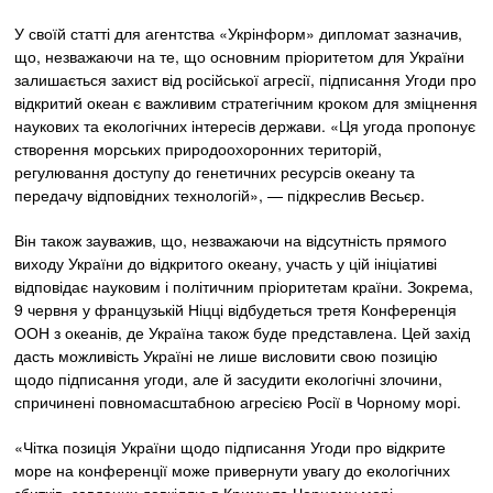
У своїй статті для агентства «Укрінформ» дипломат зазначив,
що, незважаючи на те, що основним пріоритетом для України
залишається захист від російської агресії, підписання Угоди про
відкритий океан є важливим стратегічним кроком для зміцнення
наукових та екологічних інтересів держави. «Ця угода пропонує
створення морських природоохоронних територій,
регулювання доступу до генетичних ресурсів океану та
передачу відповідних технологій», — підкреслив Весьєр.
Він також зауважив, що, незважаючи на відсутність прямого
виходу України до відкритого океану, участь у цій ініціативі
відповідає науковим і політичним пріоритетам країни. Зокрема,
9 червня у французькій Ніцці відбудеться третя Конференція
ООН з океанів, де Україна також буде представлена. Цей захід
дасть можливість Україні не лише висловити свою позицію
щодо підписання угоди, але й засудити екологічні злочини,
спричинені повномасштабною агресією Росії в Чорному морі.
«Чітка позиція України щодо підписання Угоди про відкрите
море на конференції може привернути увагу до екологічних