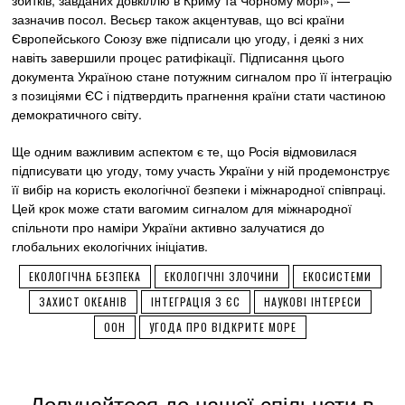
збитків, завданих довкіллю в Криму та Чорному морі», —
зазначив посол. Весьєр також акцентував, що всі країни
Європейського Союзу вже підписали цю угоду, і деякі з них
навіть завершили процес ратифікації. Підписання цього
документа Україною стане потужним сигналом про її інтеграцію
з позиціями ЄС і підтвердить прагнення країни стати частиною
демократичного світу.
Ще одним важливим аспектом є те, що Росія відмовилася
підписувати цю угоду, тому участь України у ній продемонструє
її вибір на користь екологічної безпеки і міжнародної співпраці.
Цей крок може стати вагомим сигналом для міжнародної
спільноти про наміри України активно залучатися до
глобальних екологічних ініціатив.
ЕКОЛОГІЧНА БЕЗПЕКА
ЕКОЛОГІЧНІ ЗЛОЧИНИ
ЕКОСИСТЕМИ
ЗАХИСТ ОКЕАНІВ
ІНТЕГРАЦІЯ З ЄС
НАУКОВІ ІНТЕРЕСИ
ООН
УГОДА ПРО ВІДКРИТЕ МОРЕ
Долучайтеся до нашої спільноти в