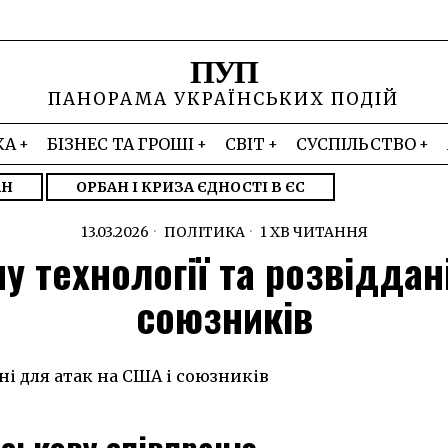
ПУП
ПАНОРАМА УКРАЇНСЬКИХ ПОДІЙ
КА
БІЗНЕС ТА ГРОШІ
СВІТ
СУСПІЛЬСТВО
АН
ОРБАН І КРИЗА ЄДНОСТІ В ЄС
13.03.2026
ПОЛІТИКА
1 ХВ ЧИТАННЯ
ну технології та розвіддан
союзників