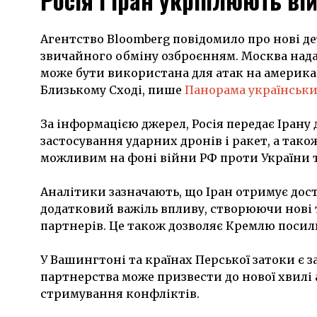
Росія і Іран укріплюють в
Агентство Bloomberg повідомило про нові дет
звичайного обміну озброєнням. Москва нада
може бути використана для атак на америка
Близькому Сході, пише
Панорама українськи
За інформацією джерел, Росія передає Ірану
застосування ударних дронів і ракет, а так
можливим на фоні війни РФ проти України т
Аналітики зазначають, що Іран отримує дос
додатковий важіль впливу, створюючи нові т
партнерів. Це також дозволяє Кремлю посил
У Вашингтоні та країнах Перської затоки є 
партнерства може призвести до нової хвилі 
стримування конфліктів.