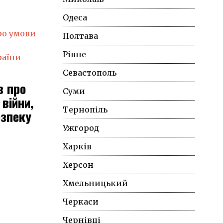
Одеса
Полтава
Рівне
Севастополь
в про
Суми
війни,
Тернопіль
езпеку
Ужгород
Харків
Херсон
Хмельницький
Черкаси
Чернівці