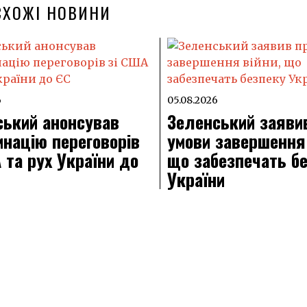
СХОЖІ НОВИНИ
6
05.08.2026
ський анонсував
Зеленський заяви
націю переговорів
умови завершення 
 та рух України до
що забезпечать б
України