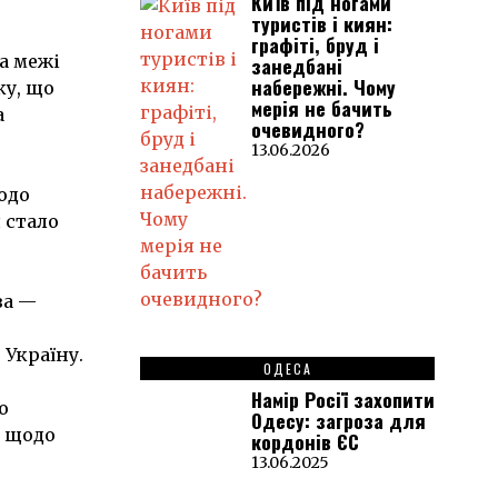
Київ під ногами
туристів і киян:
графіті, бруд і
а межі
занедбані
набережні. Чому
ку, що
мерія не бачить
а
очевидного?
13.06.2026
одо
 стало
ва —
 Україну.
ОДЕСА
Намір Росії захопити
о
Одесу: загроза для
я щодо
кордонів ЄС
13.06.2025