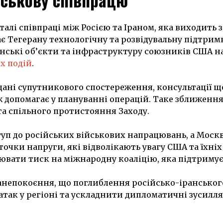
ійськову співпрацю
алі співпраці між Росією та Іраном, яка виходить з
є Тегерану технологічну та розвідувальну підтрим
нські об’єкти та інфраструктуру союзників США н
х подій
.
 дані супутникового спостереження, консультації щ
ож допомагає у плануванні операцій. Таке зближення
а спільного протистояння Заходу.
туп до російських військових напрацювань, а Моск
очки напруги, які відволікають увагу США та їхніх
ювати тиск на міжнародну коаліцію, яка підтримує
занепокоєння, що поглиблення російсько-іранськог
атак у регіоні та ускладнити дипломатичні зусилл