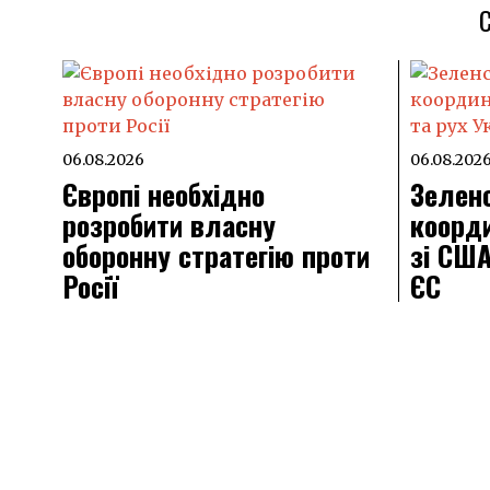
06.08.2026
06.08.202
Європі необхідно
Зелен
розробити власну
коорди
оборонну стратегію проти
зі США
Росії
ЄС