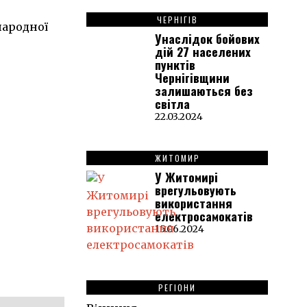
ЧЕРНІГІВ
народної
Унаслідок бойових
дій 27 населених
пунктів
Чернігівщини
залишаються без
світла
22.03.2024
ЖИТОМИР
У Житомирі
врегульовують
використання
електросамокатів
15.06.2024
РЕГІОНИ