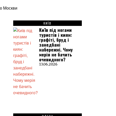
КИЇВ
Київ під ногами
туристів і киян:
графіті, бруд і
занедбані
набережні. Чому
мерія не бачить
очевидного?
13.06.2026