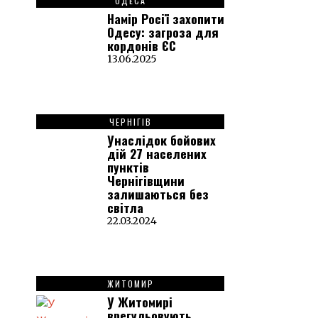
ОДЕСА
Намір Росії захопити
Одесу: загроза для
кордонів ЄС
13.06.2025
ЧЕРНІГІВ
Унаслідок бойових
дій 27 населених
пунктів
Чернігівщини
залишаються без
світла
22.03.2024
ЖИТОМИР
У Житомирі
врегульовують