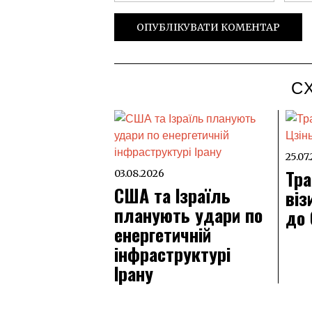
С
25.07
Тра
03.08.2026
США та Ізраїль
віз
планують удари по
до
енергетичній
інфраструктурі
Ірану