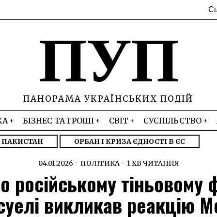
Сь
ПУП
ПАНОРАМА УКРАЇНСЬКИХ ПОДІЙ
КА
БІЗНЕС ТА ГРОШІ
СВІТ
СУСПІЛЬСТВО
– ПАКИСТАН
ОРБАН І КРИЗА ЄДНОСТІ В ЄС
04.01.2026
ПОЛІТИКА
1 ХВ ЧИТАННЯ
о російському тіньовому 
суелі викликав реакцію М