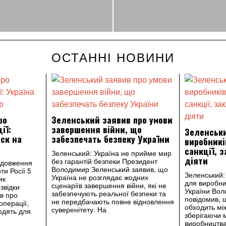
ОСТАННІ НОВИНИ
ро
Зеленський заявив про умови
ії:
завершення війни, що
Зеленськи
ск на
забезпечать безпеку України
виробникі
санкції, 
Зеленський: Україна не прийме мир
діяти
без гарантій безпеки Президент
одовження
Володимир Зеленський заявив, що
ти Росії 5
Зеленський: 
Україна не розглядає жодних
ик
для виробни
сценаріїв завершення війни, які не
звідки
України Во
забезпечують реальної безпеки та
в про
повідомив, 
не передбачають повне відновлення
операції,
обходить між
суверенітету. На
одять для
зберігаючи 
виробництва