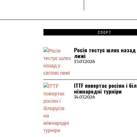
СПОРТ
Росія тестує шлях назад 
лижі
15.07.2026
ITTF повертає росіян і бі
міжнародні турніри
14.07.2026