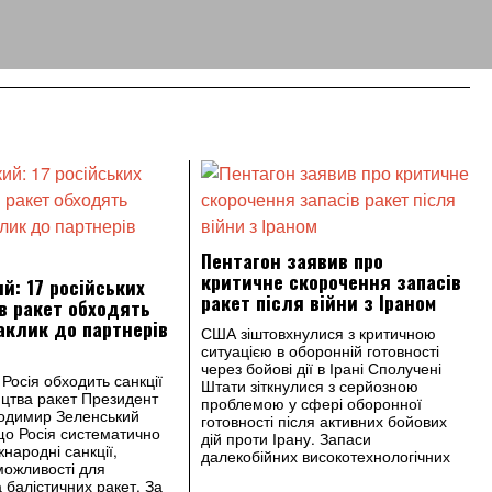
Пентагон заявив про
критичне скорочення запасів
й: 17 російських
ракет після війни з Іраном
в ракет обходять
заклик до партнерів
США зіштовхнулися з критичною
ситуацією в оборонній готовності
через бойові дії в Ірані Сполучені
Росія обходить санкції
Штати зіткнулися з серйозною
цтва ракет Президент
проблемою у сфері оборонної
лодимир Зеленський
готовності після активних бойових
що Росія систематично
дій проти Ірану. Запаси
народні санкції,
далекобійних високотехнологічних
можливості для
 балістичних ракет. За