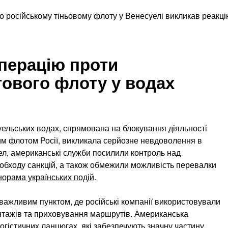
перацію проти
тового флоту у водах
ельських водах, спрямована на блокування діяльності
вим флотом Росії, викликала серйозне невдоволення в
л, американські служби посилили контроль над
 обходу санкцій, а також обмежили можливість перевалки
орама українських подій
.
ажливим пунктом, де російські компанії використовували
нтажів та приховування маршрутів. Американська
огістичних ланцюгах, які забезпечують значну частину