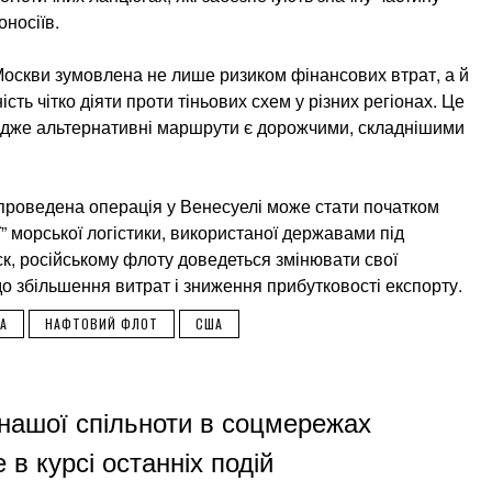
оносіїв.
Москви зумовлена не лише ризиком фінансових втрат, а й
ть чітко діяти проти тіньових схем у різних регіонах. Це
адже альтернативні маршрути є дорожчими, складнішими
проведена операція у Венесуелі може стати початком
ї” морської логістики, використаної державами під
, російському флоту доведеться змінювати свої
о збільшення витрат і зниження прибутковості експорту.
А
НАФТОВИЙ ФЛОТ
США
нашої спільноти в соцмережах
 в курсі останніх подій