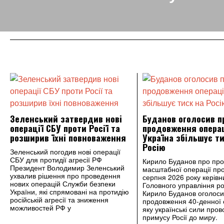
Зеленський затвердив нові
Буданов оголосив п
операції СБУ проти Росії та
продовження операц
розширив їхні повноваження
Україна збільшує ти
Росію
Зеленський погодив нові операції
СБУ для протидії агресії РФ
Кирило Буданов про пр
Президент Володимир Зеленський
масштабної операції про
ухвалив рішення про проведення
серпня 2026 року керівн
нових операцій Служби безпеки
Головного управління ро
України, які спрямовані на протидію
Кирило Буданов оголоси
російській агресії та зниження
продовження 40‑денної 
можливостей РФ у
яку українські сили пров
примусу Росії до миру.