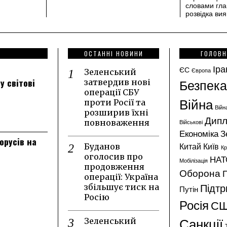
словами гла
розвідка в
ОСТАННІ НОВИНИ
ГОЛОВН
Іра
ЄС
Європа
Зеленський
Безпека
у світові
затвердив нові
операції СБУ
Війна
проти Росії та
Війн
розширив їхні
Дипл
повноваження
Військові
Економіка
З
лорусів на
Китай
Київ
Буданов
К
оголосив про
НАТ
Мобілізація
продовження
Оборона
операції: Україна
Підтр
збільшує тиск на
Путін
Росію
Росія
С
Санкції
Зеленський