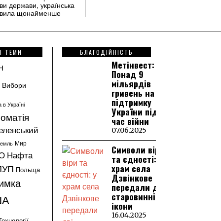
ви держави, українська
иявила щонайменше
І ТЕМИ
БЛАГОДІЙНІСТЬ
Метінвест:
н
Понад 9
мільярдів
Вибори
гривень на
підтримку
а в Україні
України під
оматія
час війни
еленський
07.06.2025
ремль
Мир
Символи віри
О
Нафта
та єдності: у
храм села
ПУП
Польща
Дзвінкове
имка
передали дві
старовинні
ША
ікони
16.04.2025
Технології