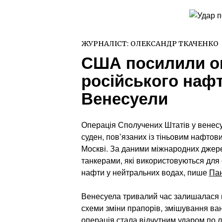
ЖУРНАЛІСТ:
ОЛЕКСАНДР ТКАЧЕНКО
США посилили о
російського наф
Венесуели
Операція Сполучених Штатів у венесу
суден, пов’язаних із тіньовим нафто
Москві. За даними міжнародних джере
танкерами, які використовуються для
нафти у нейтральних водах, пише
Пан
Венесуела тривалий час залишалася в
схеми зміни прапорів, змішування ва
операція стала відчутним ударом по л