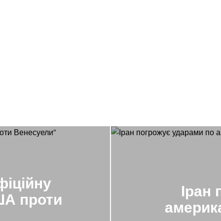
фіційну
Іран 
ША проти
америка