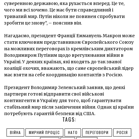
суверенною державою, яка рухається вперед. Це те,
чого ми всі хочемо. Це має бути справедливий і
тривалий мир. Путін ніколи не повинен спробувати
зробити це знову”, – пояснив він.
Нагадаємо, президент Франції Еммануель Макрон може
стати ключовим представником Європейського Союзу
на можливих переговорах із кремлівським диктатором
Володимиром Путіним щодо врегулювання війни в
Україні. У деяких країнах, які входять до так званої
коаліції охочих, вважають, що саме європейський лідер
має взяти на себе координацію контактів з Росією.
Президент Володимир Зеленський заявив, що деякі
партнери готові відправити свої військові
контингенти в Україну для того, щоб гарантувати
стабільний мир після закінчення війни. Однак ці країни
потребують гарантій безпеки від США.
TAGS:
ВІЙНА
МИРНИЙ ПРОЦЕС
НАТО
ПЕРЕГОВОРИ
РОСІЯ