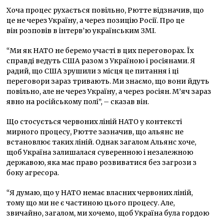
Хоча процес рухається повільно, Рютте відзначив, що
це не через Україну, а через позицію Росії. Про це
він розповів в інтерв’ю українським ЗМІ.
“Ми як НАТО не беремо участі в цих переговорах. Їх
справді ведуть США разом з Україною і росіянами. Я
радий, що США зрушили з місця це питання і ці
переговори зараз тривають. Ми знаємо, що вони йдуть
повільно, але не через Україну, а через росіян. М’яч зараз
явно на російському полі”, – сказав він.
Що стосується червоних ліній НАТО у контексті
мирного процесу, Рютте зазначив, що альянс не
встановлює таких ліній. Однак загалом Альянс хоче,
щоб Україна залишалася суверенною і незалежною
державою, яка має право розвиватися без загрози з
боку агресора.
“Я думаю, що у НАТО немає власних червоних ліній,
тому що ми не є частиною цього процесу. Але,
звичайно, загалом, ми хочемо, щоб Україна була гордою