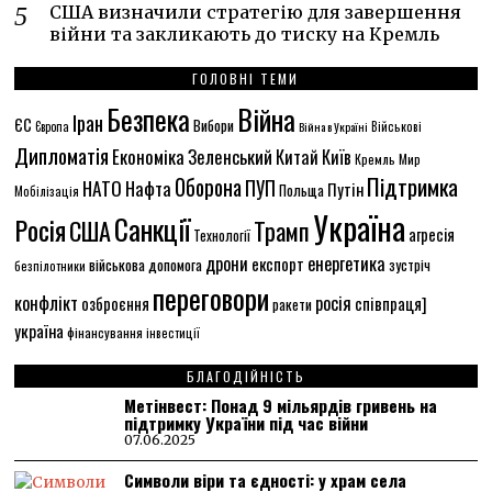
США визначили стратегію для завершення
війни та закликають до тиску на Кремль
ГОЛОВНІ ТЕМИ
Безпека
Війна
Іран
ЄС
Вибори
Європа
Війна в Україні
Військові
Дипломатія
Економіка
Зеленський
Китай
Київ
Кремль
Мир
Підтримка
Оборона
НАТО
ПУП
Нафта
Путін
Польща
Мобілізація
Україна
Санкції
Росія
США
Трамп
агресія
Технології
енергетика
дрони
експорт
військова допомога
зустріч
безпілотники
переговори
конфлікт
росія
співпраця]
озброєння
ракети
україна
фінансування
інвестиції
БЛАГОДІЙНІСТЬ
Метінвест: Понад 9 мільярдів гривень на
підтримку України під час війни
07.06.2025
Символи віри та єдності: у храм села