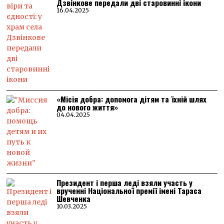
Дзвінкове передали дві старовинні ікони
16.04.2025
«Місія добра: допомога дітям та їхній шлях
до нового життя»
04.04.2025
Президент і перша леді взяли участь у
врученні Національної премії імені Тараса
Шевченка
10.03.2025