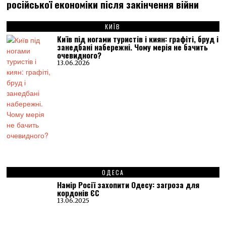
російської економіки після закінчення війни
КИЇВ
Київ під ногами туристів і киян: графіті, бруд і
занедбані набережні. Чому мерія не бачить
очевидного?
13.06.2026
ОДЕСА
Намір Росії захопити Одесу: загроза для
кордонів ЄС
13.06.2025