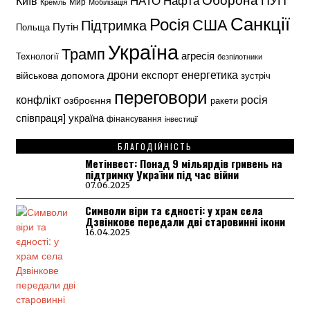
Нафта
Київ
Кремль
Мир
Мобілізація
Санкції
Росія
США
Підтримка
Путін
Польща
Україна
Трамп
агресія
Технології
безпілотники
енергетика
дрони
експорт
військова допомога
зустріч
переговори
конфлікт
росія
озброєння
ракети
україна
співпраця]
фінансування
інвестиції
БЛАГОДІЙНІСТЬ
Метінвест: Понад 9 мільярдів гривень на
підтримку України під час війни
07.06.2025
Символи віри та єдності: у храм села
Дзвінкове передали дві старовинні ікони
16.04.2025