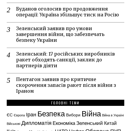
Буданов оголосив про продовження
операції: Україна збільшує тиск на Росію
Зеленський заявив про умови
завершення війни, що забезпечать
безпеку України
Зеленський: 17 російських виробників
ракет обходять санкції, заклик до
партнерів діяти
Пентагон заявив про критичне
скорочення запасів ракет після війни з
Іраном
ГОЛОВНІ ТЕМИ
Безпека
Війна
Іран
ЄС
Вибори
Європа
Війна в Україні
Дипломатія
Економіка
Зеленський
Китай
Військові
Оборона
НАТО
ПУП