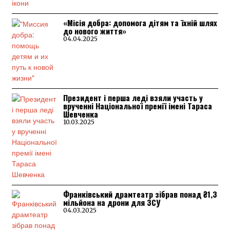
«Місія добра: допомога дітям та їхній шлях
до нового життя»
04.04.2025
Президент і перша леді взяли участь у
врученні Національної премії імені Тараса
Шевченка
10.03.2025
Франківський драмтеатр зібрав понад ₴1,3
мільйона на дрони для ЗСУ
04.03.2025