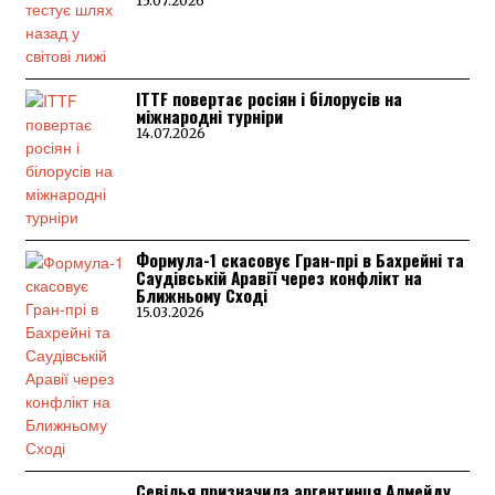
15.07.2026
ITTF повертає росіян і білорусів на
міжнародні турніри
14.07.2026
Формула-1 скасовує Гран-прі в Бахрейні та
Саудівській Аравії через конфлікт на
Ближньому Сході
15.03.2026
Севілья призначила аргентинця Алмейду