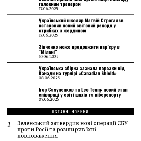
головним тренером
17.06.2025
Український школяр Матвій Строгалєв
встановив новий світовий рекорд у
стрибках з жердиною
17.06.2025
Зінченко може продовжити кар’єру в
“Мілані”
10.06.2025
Українська збірна зазнала поразки від
Канади на турнірі «Canadian Shield»
08.06.2025
Ігор Самуненков та Leo Team: новий етап
співпраці у світі шахів та кіберспорту
07.06.2025
ОСТАННІ НОВИНИ
Зеленський затвердив нові операції СБУ
проти Росії та розширив їхні
повноваження