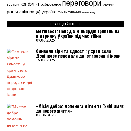
переговори
конфлікт
озброєння
зустріч
ракети
росія
україна
співпраця]
фінансування
інвестиції
БЛАГОДІЙНІСТЬ
Метінвест: Понад 9 мільярдів гривень на
підтримку України під час війни
07.06.2025
Символи віри та єдності: у храм села
Дзвінкове передали дві старовинні ікони
16.04.2025
«Місія добра: допомога дітям та їхній шлях
до нового життя»
04.04.2025