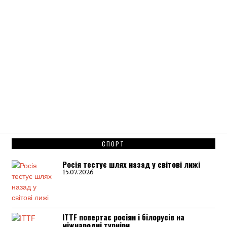
СПОРТ
Росія тестує шлях назад у світові лижі
15.07.2026
ITTF повертає росіян і білорусів на
міжнародні турніри