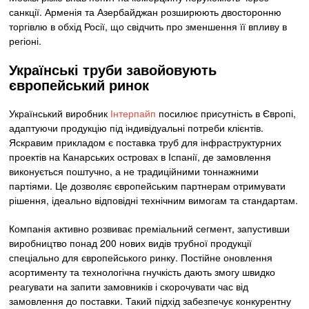
санкції. Арменія та Азербайджан розширюють двосторонню
торгівлю в обхід Росії, що свідчить про зменшення її впливу в
регіоні.
Українські труби завойовують
європейський ринок
Український виробник
Інтерпайп
посилює присутність в Європі,
адаптуючи продукцію під індивідуальні потреби клієнтів.
Яскравим прикладом є поставка труб для інфраструктурних
проектів на Канарських островах в Іспанії, де замовлення
виконується поштучно, а не традиційними тоннажними
партіями. Це дозволяє європейським партнерам отримувати
рішення, ідеально відповідні технічним вимогам та стандартам.
Компанія активно розвиває преміальний сегмент, запустивши
виробництво понад 200 нових видів трубної продукції
спеціально для європейського ринку. Постійне оновлення
асортименту та технологічна гнучкість дають змогу швидко
реагувати на запити замовників і скорочувати час від
замовлення до поставки. Такий підхід забезпечує конкурентну