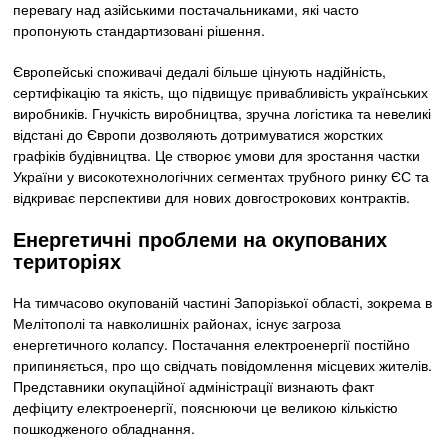
перевагу над азійськими постачальниками, які часто
пропонують стандартизовані рішення.
Європейські споживачі дедалі більше цінують надійність,
сертифікацію та якість, що підвищує привабливість українських
виробників. Гнучкість виробництва, зручна логістика та невеликі
відстані до Європи дозволяють дотримуватися жорстких
графіків будівництва. Це створює умови для зростання частки
України у високотехнологічних сегментах трубного ринку ЄС та
відкриває перспективи для нових довгострокових контрактів.
Енергетичні проблеми на окупованих
територіях
На тимчасово окупованій частині Запорізької області, зокрема в
Мелітополі та навколишніх районах, існує загроза
енергетичного колапсу. Постачання електроенергії постійно
припиняється, про що свідчать повідомлення місцевих жителів.
Представники окупаційної адміністрації визнають факт
дефіциту електроенергії, пояснюючи це великою кількістю
пошкодженого обладнання.