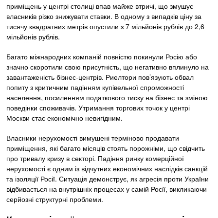
приміщень у центрі столиці впав майже втричі, що змушує
власників різко знижувати ставки. В одному з випадків ціну за
тисячу квадратних метрів опустили з 7 мільйонів рублів до 2,6
мільйонів рублів.
Багато міжнародних компаній повністю покинули Росію або
значно скоротили свою присутність, що негативно вплинуло на
завантаженість бізнес-центрів. Риелтори пов’язують обвал
попиту з критичним падінням купівельної спроможності
населення, посиленням податкового тиску на бізнес та зміною
поведінки споживачів. Утримання торгових точок у центрі
Москви стає економічно невигідним.
Власники нерухомості вимушені терміново продавати
приміщення, які багато місяців стоять порожніми, що свідчить
про тривалу кризу в секторі. Падіння ринку комерційної
нерухомості є одним із відчутних економічних наслідків санкцій
та ізоляції Росії. Ситуація демонструє, як агресія проти України
відбивається на внутрішніх процесах у самій Росії, викликаючи
серйозні структурні проблеми.