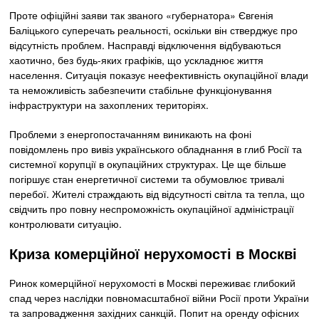
Проте офіційні заяви так званого «губернатора» Євгенія
Баліцького суперечать реальності, оскільки він стверджує про
відсутність проблем. Насправді відключення відбуваються
хаотично, без будь-яких графіків, що ускладнює життя
населення. Ситуація показує неефективність окупаційної влади
та неможливість забезпечити стабільне функціонування
інфраструктури на захоплених територіях.
Проблеми з енергопостачанням виникають на фоні
повідомлень про вивіз українського обладнання в глиб Росії та
системної корупції в окупаційних структурах. Це ще більше
погіршує стан енергетичної системи та обумовлює тривалі
перебої. Жителі страждають від відсутності світла та тепла, що
свідчить про повну неспроможність окупаційної адміністрації
контролювати ситуацію.
Криза комерційної нерухомості в Москві
Ринок комерційної нерухомості в Москві переживає глибокий
спад через наслідки повномасштабної війни Росії проти України
та запровадження західних санкцій. Попит на оренду офісних