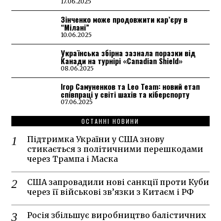
17.06.2025
Зінченко може продовжити кар’єру в
“Мілані”
10.06.2025
Українська збірна зазнала поразки від
Канади на турнірі «Canadian Shield»
08.06.2025
Ігор Самуненков та Leo Team: новий етап
співпраці у світі шахів та кіберспорту
07.06.2025
ОСТАННІ НОВИНИ
Підтримка України у США знову
стикається з політичними перешкодами
через Трампа і Маска
США запровадили нові санкції проти Куби
через її військові зв’язки з Китаєм і РФ
Росія збільшує виробництво балістичних