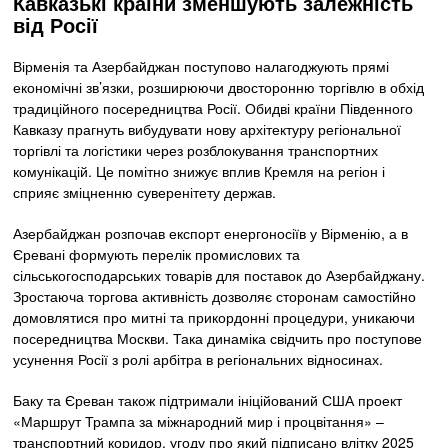
Кавказькі країни зменшують залежність
від Росії
Вірменія та Азербайджан поступово налагоджують прямі
економічні зв’язки, розширюючи двосторонню торгівлю в обхід
традиційного посередництва Росії. Обидві країни Південного
Кавказу прагнуть вибудувати нову архітектуру регіональної
торгівлі та логістики через розблокування транспортних
комунікацій. Це помітно знижує вплив Кремля на регіон і
сприяє зміцненню суверенітету держав.
Азербайджан розпочав експорт енергоносіїв у Вірменію, а в
Єревані формують перелік промислових та
сільськогосподарських товарів для поставок до Азербайджану.
Зростаюча торгова активність дозволяє сторонам самостійно
домовлятися про митні та прикордонні процедури, уникаючи
посередництва Москви. Така динаміка свідчить про поступове
усунення Росії з ролі арбітра в регіональних відносинах.
Баку та Єреван також підтримали ініційований США проект
«Маршрут Трампа за міжнародний мир і процвітання» –
транспортний коридор, угоду про який підписано влітку 2025