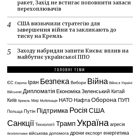
ракет, Захід не встигає поповнити запаси
перехоплювачів
США визначили стратегію для
завершення війни та закликають до
тиску на Кремль
Заходу набридли запити Києва: вплив на
майбутнє української ППО
ГОЛОВНІ ТЕМИ
Безпека
Війна
Іран
ЄС
Вибори
Європа
Війна в Україні
Дипломатія
Економіка
Зеленський
Китай
Військові
Оборона
НАТО
ПУП
Нафта
Київ
Кремль
Мир
Мобілізація
Росія
США
Підтримка
Путін
Польща
Україна
Санкції
Трамп
агресія
Технології
енергетика
дрони
експорт
військова допомога
безпілотники