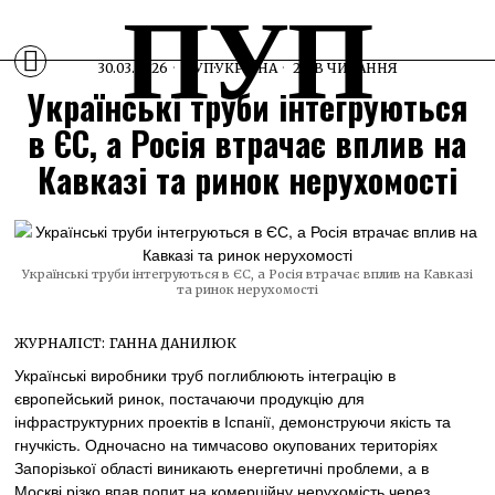
ПУП
30.03.2026
ПУП
·
УКРАЇНА
2 ХВ ЧИТАННЯ
Українські труби інтегруються
в ЄС, а Росія втрачає вплив на
Кавказі та ринок нерухомості
Українські труби інтегруються в ЄС, а Росія втрачає вплив на Кавказі
та ринок нерухомості
ЖУРНАЛІСТ:
ГАННА ДАНИЛЮК
Українські виробники труб поглиблюють інтеграцію в
європейський ринок, постачаючи продукцію для
інфраструктурних проектів в Іспанії, демонструючи якість та
гнучкість. Одночасно на тимчасово окупованих територіях
Запорізької області виникають енергетичні проблеми, а в
Москві різко впав попит на комерційну нерухомість через