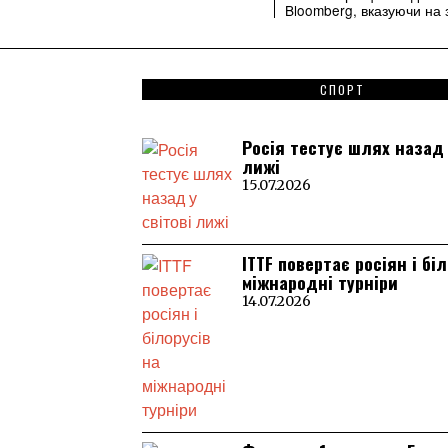
Bloomberg, вказуючи на 
СПОРТ
Росія тестує шлях назад 
лижі
15.07.2026
ITTF повертає росіян і бі
міжнародні турніри
14.07.2026