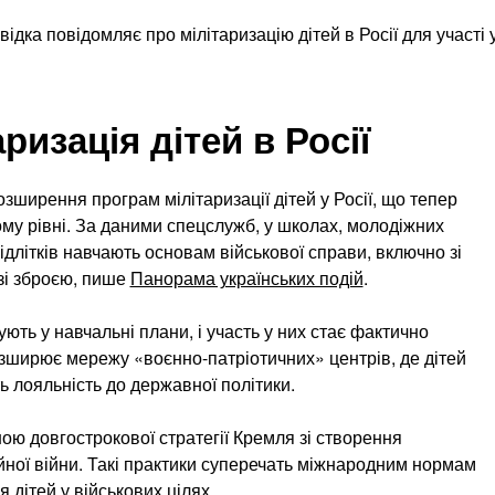
изація дітей в Росії
зширення програм мілітаризації дітей у Росії, що тепер
му рівні. За даними спецслужб, у школах, молодіжних
ідлітків навчають основам військової справи, включно зі
зі зброєю, пише
Панорама українських подій
.
рують у навчальні плани, і участь у них стає фактично
ширює мережу «воєнно-патріотичних» центрів, де дітей
ь лояльність до державної політики.
иною довгострокової стратегії Кремля зі створення
йної війни. Такі практики суперечать міжнародним нормам
 дітей у військових цілях.