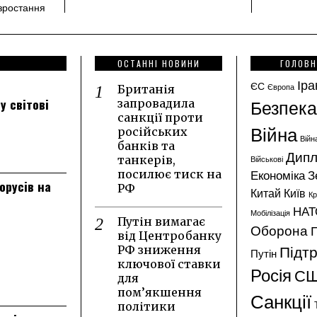
зростання
ОСТАННІ НОВИНИ
ГОЛОВН
Іра
ЄС
Європа
Британія
Безпека
у світові
запровадила
санкції проти
Війна
російських
Війн
банків та
Дипл
танкерів,
Військові
Економіка
З
посилює тиск на
лорусів на
РФ
Китай
Київ
К
НАТ
Мобілізація
Путін вимагає
Оборона
від Центробанку
Підт
РФ зниження
Путін
ключової ставки
Росія
С
для
пом’якшення
Санкції
політики