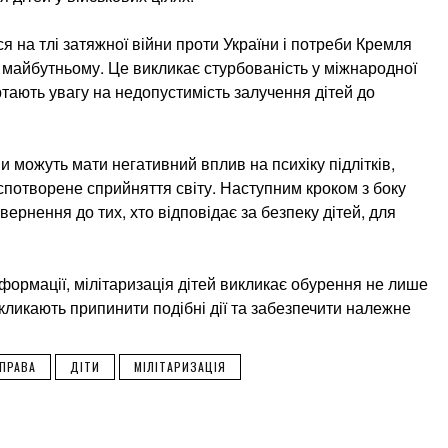
я на тлі затяжної війни проти України і потреби Кремля
 майбутньому. Це викликає стурбованість у міжнародної
ртають увагу на недопустимість залучення дітей до
и можуть мати негативний вплив на психіку підлітків,
спотворене сприйняття світу. Наступним кроком з боку
ернення до тих, хто відповідає за безпеку дітей, для
нформації, мілітаризація дітей викликає обурення не лише
і закликають припинити подібні дії та забезпечити належне
СПРАВА
ДІТИ
МІЛІТАРИЗАЦІЯ