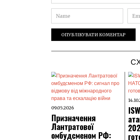
С
14.10
ISW
09.05.2026
Призначення
ата
Лантратової
202
омбудсменом РФ:
гот