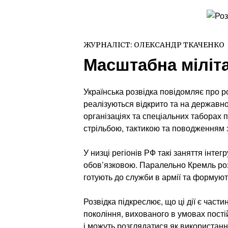
ЖУРНАЛІСТ:
ОЛЕКСАНДР ТКАЧЕНКО
Масштабна мілітар
Українська розвідка повідомляє про ро
реалізуються відкрито та на державно
організаціях та спеціальних таборах п
стрільбою, тактикою та поводженням 
У низці регіонів РФ такі заняття інтег
обов’язковою. Паралельно Кремль роз
готують до служби в армії та формуют
Розвідка підкреслює, що ці дії є част
покоління, вихованого в умовах пості
і можуть розглядатися як використання