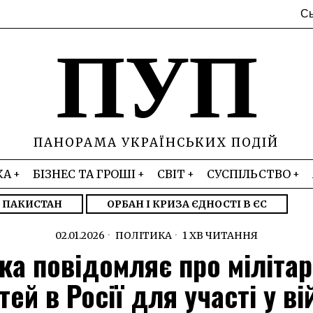
Сь
ПУП
ПАНОРАМА УКРАЇНСЬКИХ ПОДІЙ
КА
БІЗНЕС ТА ГРОШІ
СВІТ
СУСПІЛЬСТВО
– ПАКИСТАН
ОРБАН І КРИЗА ЄДНОСТІ В ЄС
02.01.2026
ПОЛІТИКА
1 ХВ ЧИТАННЯ
ка повідомляє про міліта
тей в Росії для участі у ві