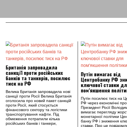
Британія запровадила
санкції проти російських
Путін вимагає від
банків та танкерів, посилює
Центробанку РФ зн
тиск на РФ
ключової ставки д
пом’якшення політи
Велика Британія запровадила нові
санкції проти Росії Велика Британія
Путін посилює тиск на 
оголосила про новий пакет санкцій
РФ через економічні пр
проти Росії, який стосується
Президент Росії Володи
фінансового сектору та логістики
вимагає перегляду жорс
транспортування нафти. Під
монетарної політики Це
обмеження потрапили кілька
банку РФ і зниження клю
російських банків і танкери,
ставки. Про це повідомл