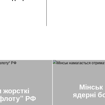
Мінськ
 жорсткі
ядерні б
 флоту” РФ