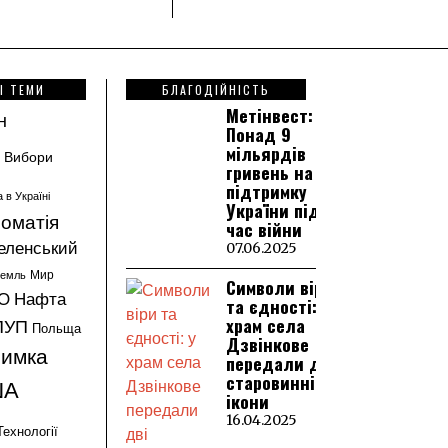
І ТЕМИ
БЛАГОДІЙНІСТЬ
Метінвест:
н
Понад 9
мільярдів
Вибори
гривень на
підтримку
а в Україні
України під
оматія
час війни
еленський
07.06.2025
ремль
Мир
Символи віри
О
Нафта
та єдності: у
храм села
ПУП
Польща
Дзвінкове
римка
передали дві
старовинні
ША
ікони
16.04.2025
Технології