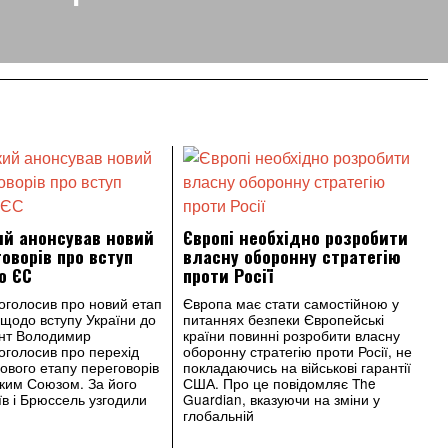
ий анонсував новий
Європі необхідно розробити
говорів про вступ
власну оборонну стратегію
о ЄС
проти Росії
оголосив про новий етап
Європа має стати самостійною у
 щодо вступу України до
питаннях безпеки Європейські
нт Володимир
країни повинні розробити власну
оголосив про перехід
оборонну стратегію проти Росії, не
нового етапу переговорів
покладаючись на військові гарантії
ким Союзом. За його
США. Про це повідомляє The
їв і Брюссель узгодили
Guardian, вказуючи на зміни у
глобальній