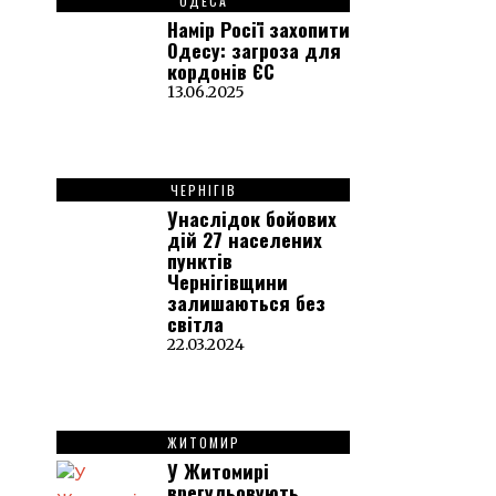
ОДЕСА
Намір Росії захопити
Одесу: загроза для
кордонів ЄС
13.06.2025
ЧЕРНІГІВ
Унаслідок бойових
дій 27 населених
пунктів
Чернігівщини
залишаються без
світла
22.03.2024
ЖИТОМИР
У Житомирі
врегульовують