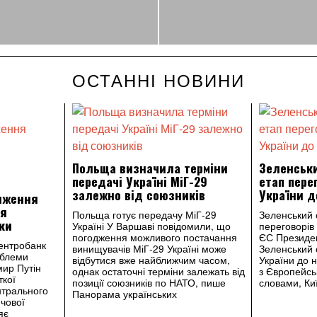
ОСТАННІ НОВИНИ
Польща визначила терміни
Зеленськ
передачі Україні МіГ-29
етап пере
залежно від союзників
України д
иження
ля
Польща готує передачу МіГ-29
Зеленський 
ки
Україні У Варшаві повідомили, що
переговорів
погодження можливого постачання
ЄС Президе
Центробанк
винищувачів МіГ-29 Україні може
Зеленський 
облеми
відбутися вже найближчим часом,
України до 
мир Путін
однак остаточні терміни залежать від
з Європейсь
ткої
позиції союзників по НАТО, пише
словами, Ки
нтрального
Панорама українських
чової
яє