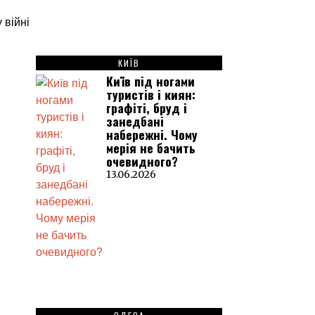
КИЇВ
Київ під ногами
туристів і киян:
графіті, бруд і
занедбані
набережні. Чому
мерія не бачить
очевидного?
13.06.2026