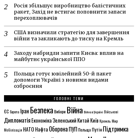
Росія збільшує виробництво балістичних
ракет, Захід не встигає поповнити запаси
перехоплювачів
США визначили стратегію для завершення
війни та закликають до тиску на Кремль
Заходу набридли запити Києва: вплив на
майбутнє української ППО
Польща готує ювілейний 50-й пакет
допомоги Україні з новими видами
озброєння
ГОЛОВНІ ТЕМИ
Безпека
Війна
Іран
ЄС
Вибори
Європа
Війна в Україні
Військові
Дипломатія
Економіка
Зеленський
Китай
Київ
Кремль
Мир
Підтримка
Оборона
НАТО
ПУП
Нафта
Путін
Польща
Мобілізація