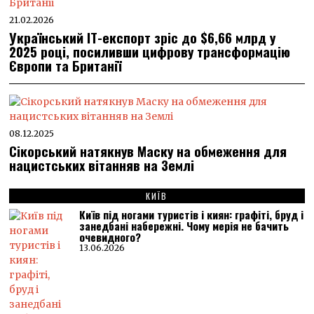
21.02.2026
Український ІТ-експорт зріс до $6,66 млрд у
2025 році, посиливши цифрову трансформацію
Європи та Британії
08.12.2025
Сікорський натякнув Маску на обмеження для
нацистських вітанняв на Землі
КИЇВ
Київ під ногами туристів і киян: графіті, бруд і
занедбані набережні. Чому мерія не бачить
очевидного?
13.06.2026