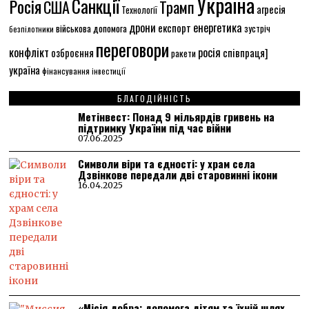
Україна
Санкції
Росія
США
Трамп
агресія
Технології
енергетика
дрони
експорт
військова допомога
зустріч
безпілотники
переговори
конфлікт
росія
співпраця]
озброєння
ракети
україна
фінансування
інвестиції
БЛАГОДІЙНІСТЬ
Метінвест: Понад 9 мільярдів гривень на
підтримку України під час війни
07.06.2025
Символи віри та єдності: у храм села
Дзвінкове передали дві старовинні ікони
16.04.2025
«Місія добра: допомога дітям та їхній шлях