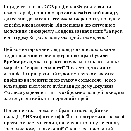
Інцидент стався у 2023 році, коли Фоулкс залишив
коментар під новиною про
антисемітський напад
у
Дагестані, де натовп штурмував аеропорт у пошуках
єврейських пасажирів. Він порівняв цю ситуацію з
можливим сценарієм у Лондоні, зазначивши: “За крок
від штурму Хітроу в пошуках прибулих євреїв…”
Цей коментар виник у відповідь на висловлювання
тодішньої міністерки внутрішніх справ
Суелли
Брейверман
, яка охарактеризувала пропалестинські
марші як “марші ненависті”. Після того, як один з
активістів пригрозив їй судовим позовом, Фоулкс
вирішив висловити свою думку у соцмережі. Через
кілька днів після його публікації до дому Джуліана
Фоулкса увірвалися шість озброєних поліцейських, які
застосували кийки та перцевий спрей.
Пенсіонера затримали, зібравши його відбитки
пальців, ДНК та фотографії. Його протримали в камері
протягом восьми годин, висунувши звинувачення у
“зловмисному спілкуванні”. Спочатку шокований