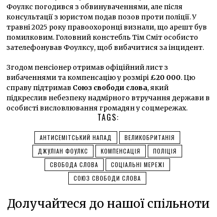
Фоулкс погодився з обвинуваченнями, але після
консультації з юристом подав позов проти поліції. У
травні 2025 року правоохоронці визнали, що арешт був
помилковим. Головний констебль Тім Сміт особисто
зателефонував Фоулксу, щоб вибачитися за інцидент.
Згодом пенсіонер отримав офіційний лист з
вибаченнями та компенсацію у розмірі
£20 000
. Цю
справу підтримав
Союз свободи слова
, який
підкреслив небезпеку надмірного втручання держави в
особисті висловлювання громадян у соцмережах.
TAGS:
АНТИСЕМІТСЬКИЙ НАПАД
ВЕЛИКОБРИТАНІЯ
ДЖУЛІАН ФОУЛКС
КОМПЕНСАЦІЯ
ПОЛІЦІЯ
СВОБОДА СЛОВА
СОЦІАЛЬНІ МЕРЕЖІ
СОЮЗ СВОБОДИ СЛОВА
Долучайтеся до нашої спільноти