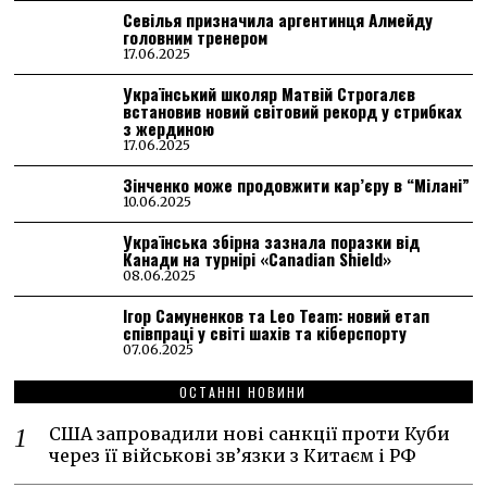
Севілья призначила аргентинця Алмейду
головним тренером
17.06.2025
Український школяр Матвій Строгалєв
встановив новий світовий рекорд у стрибках
з жердиною
17.06.2025
Зінченко може продовжити кар’єру в “Мілані”
10.06.2025
Українська збірна зазнала поразки від
Канади на турнірі «Canadian Shield»
08.06.2025
Ігор Самуненков та Leo Team: новий етап
співпраці у світі шахів та кіберспорту
07.06.2025
ОСТАННІ НОВИНИ
США запровадили нові санкції проти Куби
через її військові зв’язки з Китаєм і РФ