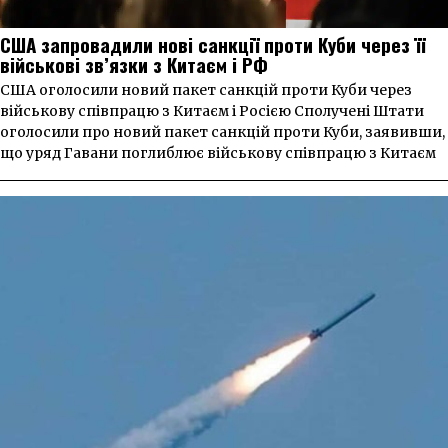
США запровадили нові санкції проти Куби через її
військові зв’язки з Китаєм і РФ
США оголосили новий пакет санкцій проти Куби через
військову співпрацю з Китаєм і Росією Сполучені Штати
оголосили про новий пакет санкцій проти Куби, заявивши,
що уряд Гавани поглиблює військову співпрацю з Китаєм