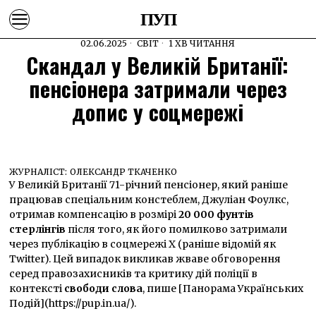
ПУП
02.06.2025
СВІТ
1 ХВ ЧИТАННЯ
Скандал у Великій Британії:
пенсіонера затримали через
допис у соцмережі
ЖУРНАЛІСТ:
ОЛЕКСАНДР ТКАЧЕНКО
У Великій Британії 71-річний пенсіонер, який раніше
працював спеціальним констеблем, Джуліан Фоулкс,
отримав компенсацію в розмірі
20 000 фунтів
стерлінгів
після того, як його помилково затримали
через публікацію в соцмережі X (раніше відомій як
Twitter). Цей випадок викликав жваве обговорення
серед правозахисників та критику дій поліції в
контексті
свободи слова
, пише [Панорама Українських
Подій](https://pup.in.ua/).