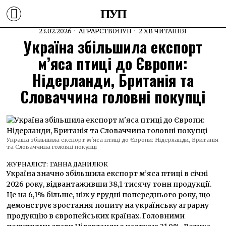
ПУП
23.02.2026
АГРАРСТВО
·
ПУП
2 ХВ ЧИТАННЯ
Україна збільшила експорт
м’яса птиці до Європи:
Нідерланди, Британія та
Словаччина головні покупці
Україна збільшила експорт м'яса птиці до Європи: Нідерланди, Британія
та Словаччина головні покупці
ЖУРНАЛІСТ:
ГАННА ДАНИЛЮК
Україна значно збільшила експорт м’яса птиці в січні
2026 року, відвантаживши 38,1 тисячу тонн продукції.
Це на 6,1% більше, ніж у грудні попереднього року, що
демонструє зростання попиту на українську аграрну
продукцію в європейських країнах. Головними