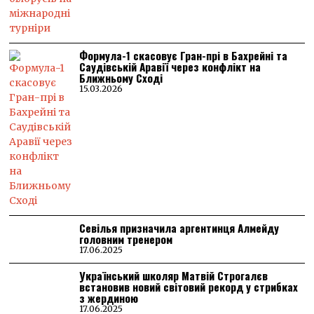
Формула-1 скасовує Гран-прі в Бахрейні та
Саудівській Аравії через конфлікт на
Ближньому Сході
15.03.2026
Севілья призначила аргентинця Алмейду
головним тренером
17.06.2025
Український школяр Матвій Строгалєв
встановив новий світовий рекорд у стрибках
з жердиною
17.06.2025