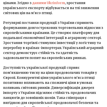
цінами. Згідно з
даними Ukrinform
, зростання
українського експорту відбувається на тлі зниження
світових цін на м’ясо птиці.
Регулярні поставки продукції з України сприяють
формуванню довгострокових торговельних відносин з
європейськими країнами. Це створює платформу для
подальшої економічної інтеграції в аграрному секторі.
Зростання торгівлі стимулює інвестиції у логістику та
переробку в країнах-імпортерах. Український аграрний
сектор демонструє стійкість та здатність
задовольняти попит на європейських ринках.
Доступність української продукції сприяє
пом’якшенню тиску на ціни продовольчих товарів у
Європі. Конкурентні ціни українського м’яса птиці
позитивно впливають на споживчі ціни в умовах
коливань світових ринків. Диверсифікація джерел
імпорту з України підсилює стійкість продовольчих
ланцюгів до зовнішніх шоків. Така співпраця є
вигідною для європейської продовольчої безпеки та