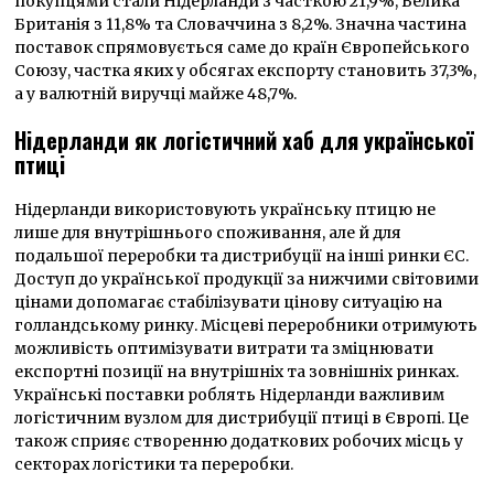
покупцями стали Нідерланди з часткою 21,9%, Велика
Британія з 11,8% та Словаччина з 8,2%. Значна частина
поставок спрямовується саме до країн Європейського
Союзу, частка яких у обсягах експорту становить 37,3%,
а у валютній виручці майже 48,7%.
Нідерланди як логістичний хаб для української
птиці
Нідерланди використовують українську птицю не
лише для внутрішнього споживання, але й для
подальшої переробки та дистрибуції на інші ринки ЄС.
Доступ до української продукції за нижчими світовими
цінами допомагає стабілізувати цінову ситуацію на
голландському ринку. Місцеві переробники отримують
можливість оптимізувати витрати та зміцнювати
експортні позиції на внутрішніх та зовнішніх ринках.
Українські поставки роблять Нідерланди важливим
логістичним вузлом для дистрибуції птиці в Європі. Це
також сприяє створенню додаткових робочих місць у
секторах логістики та переробки.