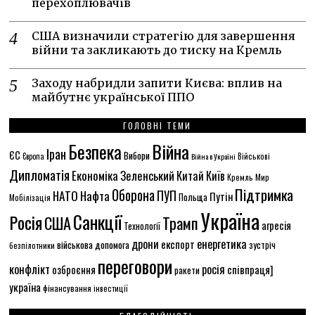
перехоплювачів
США визначили стратегію для завершення
війни та закликають до тиску на Кремль
Заходу набридли запити Києва: вплив на
майбутнє української ППО
ГОЛОВНІ ТЕМИ
Безпека
Війна
Іран
ЄС
Вибори
Європа
Війна в Україні
Військові
Дипломатія
Економіка
Зеленський
Китай
Київ
Кремль
Мир
Підтримка
Оборона
НАТО
ПУП
Нафта
Путін
Польща
Мобілізація
Україна
Санкції
Росія
США
Трамп
агресія
Технології
енергетика
дрони
експорт
військова допомога
зустріч
безпілотники
переговори
конфлікт
росія
співпраця]
озброєння
ракети
україна
фінансування
інвестиції