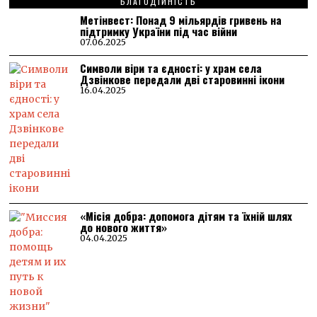
БЛАГОДІЙНІСТЬ
Метінвест: Понад 9 мільярдів гривень на
підтримку України під час війни
07.06.2025
Символи віри та єдності: у храм села
Дзвінкове передали дві старовинні ікони
16.04.2025
«Місія добра: допомога дітям та їхній шлях
до нового життя»
04.04.2025