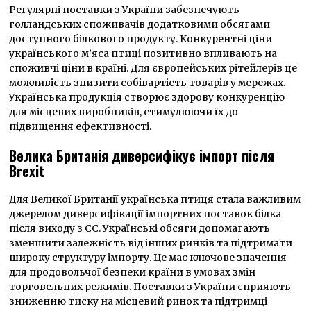
Регулярні поставки з України забезпечують
голландських споживачів додатковими обсягами
доступного білкового продукту. Конкурентні ціни
українського м’яса птиці позитивно впливають на
споживчі ціни в країні. Для європейських рітейлерів це
можливість знизити собівартість товарів у мережах.
Українська продукція створює здорову конкуренцію
для місцевих виробників, стимулюючи їх до
підвищення ефективності.
Велика Британія диверсифікує імпорт після
Brexit
Для Великої Британії українська птиця стала важливим
джерелом диверсифікації імпортних поставок білка
після виходу з ЄС. Українські обсяги допомагають
зменшити залежність від інших ринків та підтримати
широку структуру імпорту. Це має ключове значення
для продовольчої безпеки країни в умовах змін
торговельних режимів. Поставки з України сприяють
зниженню тиску на місцевий ринок та підтримці